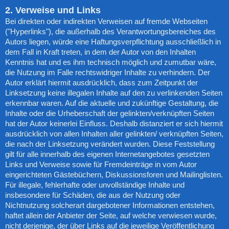
2. Verweise und Links
Bei direkten oder indirekten Verweisen auf fremde Webseiten
("Hyperlinks"), die außerhalb des Verantwortungsbereiches des
Autors liegen, würde eine Haftungsverpflichtung ausschließlich in
dem Fall in Kraft treten, in dem der Autor von den Inhalten
Kenntnis hat und es ihm technisch möglich und zumutbar wäre,
die Nutzung im Falle rechtswidriger Inhalte zu verhindern. Der
Autor erklärt hiermit ausdrücklich, dass zum Zeitpunkt der
Linksetzung keine illegalen Inhalte auf den zu verlinkenden Seiten
erkennbar waren. Auf die aktuelle und zukünftige Gestaltung, die
Inhalte oder die Urheberschaft der gelinkten/verknüpften Seiten
hat der Autor keinerlei Einfluss. Deshalb distanziert er sich hiermit
ausdrücklich von allen Inhalten aller gelinkten/ verknüpften Seiten,
die nach der Linksetzung verändert wurden. Diese Feststellung
gilt für alle innerhalb des eigenen Internetangebotes gesetzten
Links und Verweise sowie für Fremdeinträge in vom Autor
eingerichteten Gästebüchern, Diskussionsforen und Mailinglisten.
Für illegale, fehlerhafte oder unvollständige Inhalte und
insbesondere für Schäden, die aus der Nutzung oder
Nichtnutzung solcherart dargebotener Informationen entstehen,
haftet allein der Anbieter der Seite, auf welche verwiesen wurde,
nicht derjenige, der über Links auf die jeweilige Veröffentlichung